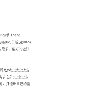
)爭(zhēng)
uò)分析調(diào)
)顧客的需求，更好的做好
品牌定位，
)者有需求之后，
席之地，打造出自己的營