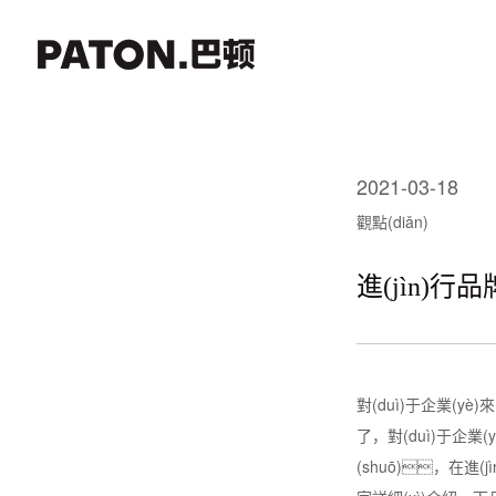
2021-03-18
觀點(diǎn)
進(jìn)
對(duì)于企業(yè)
了，對(duì)于企業(
(shuō)，在進(