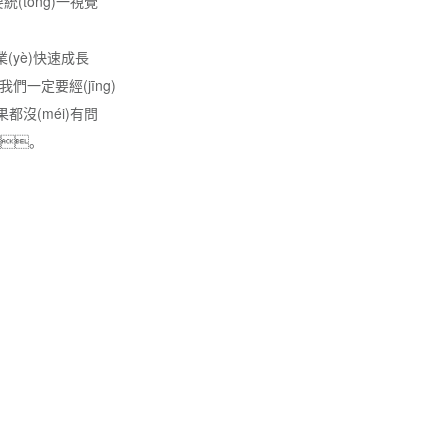
統(tǒng)一視覺
(yè)快速成長
我們一定要經(jīng)
果都沒(méi)有問
。