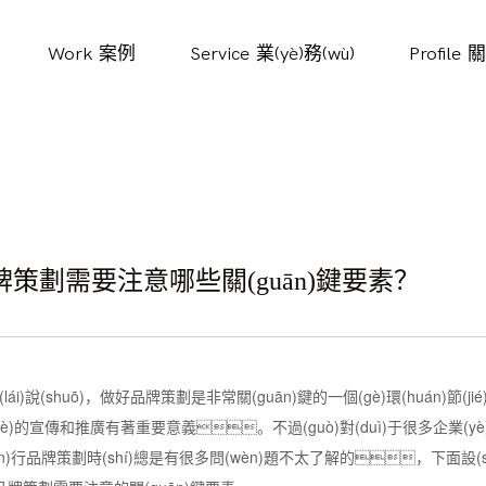
Work
案例
Service
業(yè)務(wù)
Profile
關
行品牌策劃需要注意哪些關(guān)鍵要素？
來(lái)說(shuō)，做好品牌策劃是非常關(guān)鍵的一個(gè)環(huán)節(
yè)的宣傳和推廣有著重要意義。不過(guò)對(duì)于很多企業(yè)來
jìn)行品牌策劃時(shí)總是有很多問(wèn)題不太了解的，下面設(sh