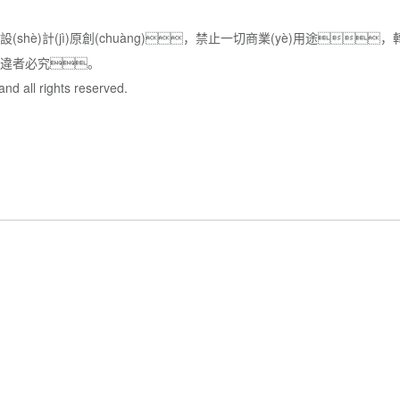
hè)計(jì)原創(chuàng)，禁止一切商業(yè)用途，轉(zh
，違者必究。
and all rights reserved.