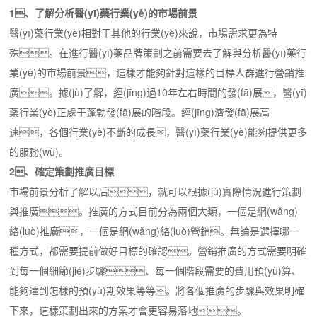
1、了解分析醫(yī)藥行業(yè)的市場前景
醫(yī)藥行業(yè)相對于其他的行業(yè)來說，市場需求更為特
殊。在進行醫(yī)藥品牌策劃之前需要去了解與分析醫(yī)藥行
業(yè)的市場前景，這樣才能夠針對這樣的目標人群進行營銷推
廣。據(jù)了解，經(jīng)過10年左右時間的發(fā)展，醫(yī)
藥行業(yè)正處于蓬勃發(fā)展的階段。經(jīng)濟發(fā)展高
速，各個行業(yè)不斷的成長，醫(yī)藥行業(yè)能夠提供更多
的服務(wù)。
2、確定策劃推廣目標
市場前景分析了解以后，就可以根據(jù)實際情況進行策劃
與推廣。推廣的方式目前分為兩個大類，一個是網(wǎng)
絡(luò)推廣，一個是網(wǎng)絡(luò)營銷。無論是選擇哪一
種方式，都需要提前做好目標的確認。營銷推廣的方式需要明確
到每一個細節(jié)步驟、每一個階段需要的費用預(yù)算、
能夠達到怎樣的預(yù)期效果等等。將各個推廣的步驟與效果明確
下來，這樣策劃出來的方案才會更容易落地。